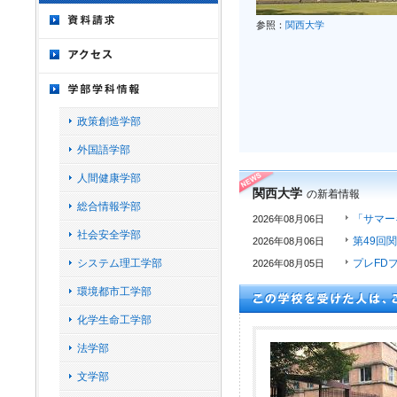
参照：
関西大学
政策創造学部
外国語学部
人間健康学部
関西大学
の新着情報
総合情報学部
「サマー
2026年08月06日
社会安全学部
第49回
2026年08月06日
システム理工学部
プレFD
2026年08月05日
環境都市工学部
化学生命工学部
法学部
文学部