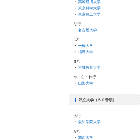
・
高崎経済大学
・
東京科学大学
・
東京農工大学
な行
・
名古屋大学
は行
・
一橋大学
・
福島大学
ま行
・
宮城教育大学
や・ら・わ行
・
山形大学
私立大学（５０音順）
あ行
・
愛知学院大学
か行
・
関西大学