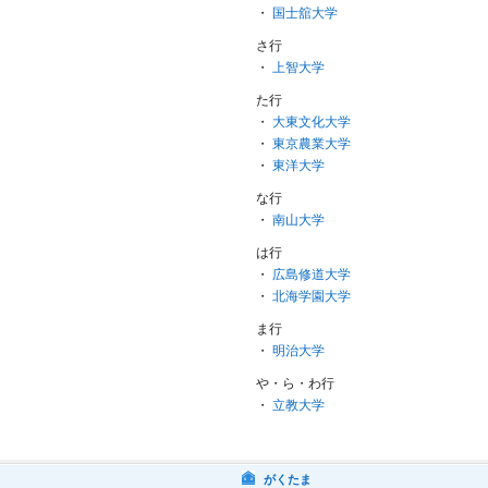
・
国士舘大学
さ行
・
上智大学
た行
・
大東文化大学
・
東京農業大学
・
東洋大学
な行
・
南山大学
は行
・
広島修道大学
・
北海学園大学
ま行
・
明治大学
や・ら・わ行
・
立教大学
がくたま