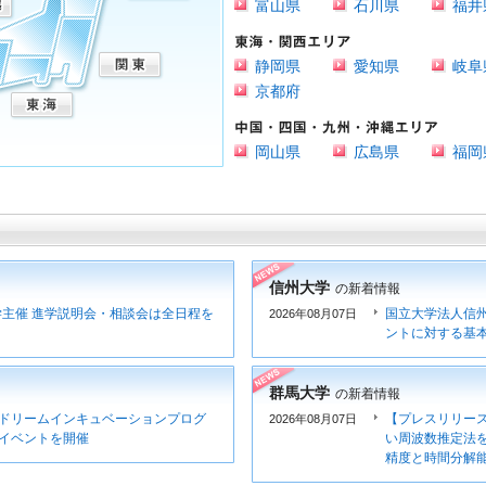
富山県
石川県
福井
静岡県
愛知県
岐阜
京都府
岡山県
広島県
福岡
信州大学
の新着情報
大学主催 進学説明会・相談会は全日程を
国立大学法人信
2026年08月07日
ントに対する基
群馬大学
の新着情報
ドリームインキュベーションプログ
【プレスリリー
2026年08月07日
イベントを開催
い周波数推定法
精度と時間分解