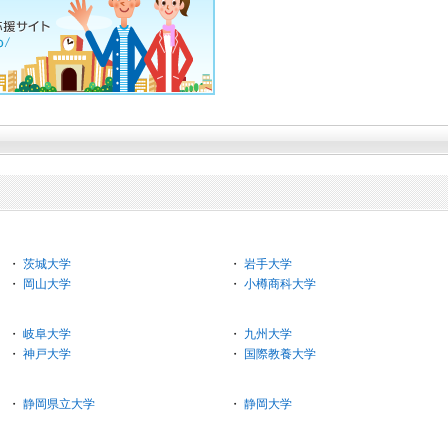
・
茨城大学
・
岩手大学
・
岡山大学
・
小樽商科大学
・
岐阜大学
・
九州大学
・
神戸大学
・
国際教養大学
・
静岡県立大学
・
静岡大学