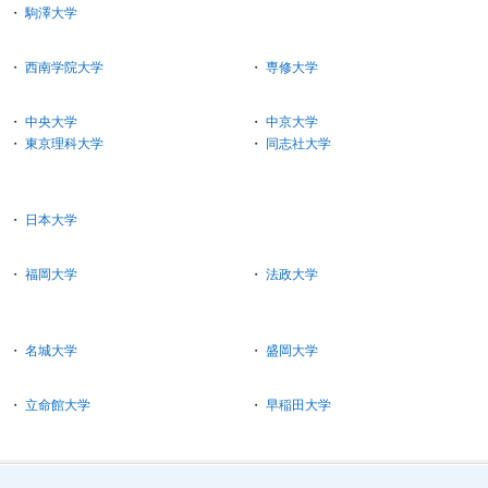
・
駒澤大学
・
西南学院大学
・
専修大学
・
中央大学
・
中京大学
・
東京理科大学
・
同志社大学
・
日本大学
・
福岡大学
・
法政大学
・
名城大学
・
盛岡大学
・
立命館大学
・
早稲田大学