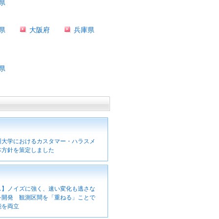
県
県
大阪府
兵庫県
県
州大学におけるカスタマー・ハラスメ
本方針を策定しました
ス】ノイズに強く、速い変化も逃さな
を開発 観測区間を「重ねる」ことで
能を両立