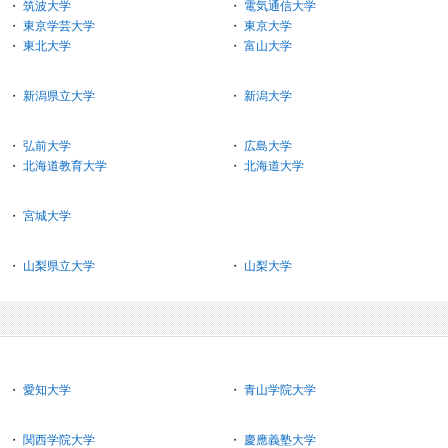
・
筑波大学
・
電気通信大学
・
東京学芸大学
・
東京大学
・
東北大学
・
富山大学
・
新潟県立大学
・
新潟大学
・
弘前大学
・
広島大学
・
北海道教育大学
・
北海道大学
・
宮城大学
・
山梨県立大学
・
山梨大学
・
愛知大学
・
青山学院大学
・
関西学院大学
・
慶應義塾大学