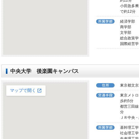
約12分
小田急多摩
で約12分
経済学部
商学部
文学部
総合政策学
国際経営学
中央大学 後楽園キャンパス
東京都文京区
東京メトロ
歩約5分
都営三田線
分
ＪＲ中央・
基幹理工学
社会理工学
先進理工学