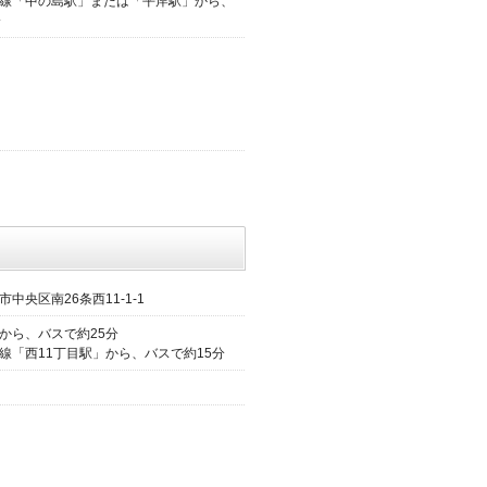
線「中の島駅」または「平岸駅」から、
分
中央区南26条西11-1-1
から、バスで約25分
線「西11丁目駅」から、バスで約15分