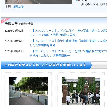
共同教育学部 情報
参照：
群馬大学
群馬大学
の新着情報
【プレスリリース】ノイズに強く、速い変化も逃さない周
2026年08月07日
る」ことで精度と時間分解能を両立
【プレスリリース】難治性皮膚潰瘍「壊疽性膿皮症」の病態
2026年08月07日
した炎症機構を発見―
【プレスリリース】プロペラ分子を用いて脂質膜の“海”に“
2026年08月05日
を利用した新しい膜制御技術―