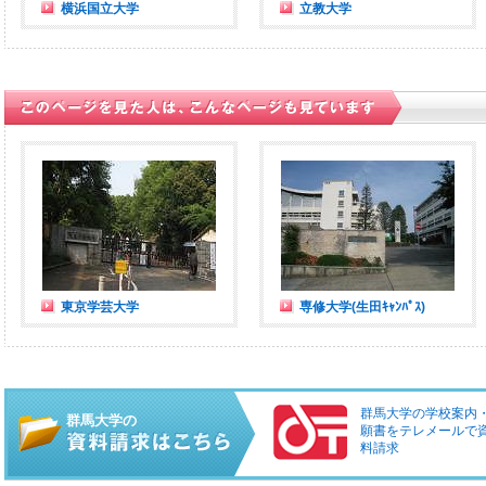
横浜国立大学
立教大学
東京学芸大学
専修大学(生田ｷｬﾝﾊﾟｽ)
群馬大学の学校案内
群馬大学の
願書をテレメールで
料請求