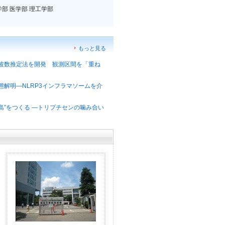
学部 医学部 理工学部
もっと見る
波数推定法を開発 観測区間を「重ね
解明―NLRP3インフラマソームを介
島”をつくる ―トリプチセンの噛み合い